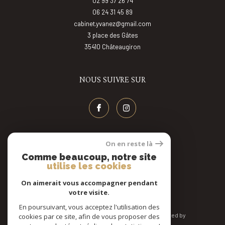
02 99 37 26 74
06 24 31 45 89
cabinet.yvanez@gmail.com
3 place des Gâtes
35410
châteaugiron
NOUS SUIVRE SUR
On en reste là
AVIS CLIENT
Comme beaucoup, notre site
utilise les cookies
On aimerait vous accompagner pendant
votre visite.
En poursuivant, vous acceptez l'utilisation des
© 2026 | Tous droits réservés | Traduction powered by
cookies par ce site, afin de vous proposer des
Google |