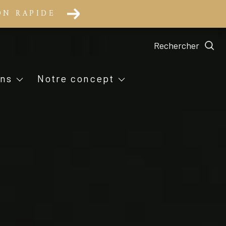
ON RAPIDE
Rechercher
nts
ns
ons
notre concept
notre équipe
 location
oués
ionnels