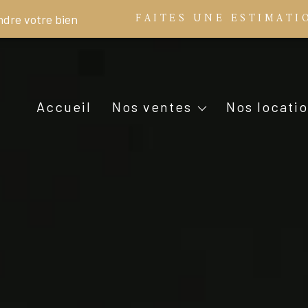
maisons
FAITES UNE ESTIMATI
ndre votre bien
appartements
autres biens
maisons
nos biens vendus
apparteme
compromis signés
autres bie
accueil
nos ventes
nos locati
nos honoraires de vente
nos honoraires de
locaux professionnels
nos biens l
terrain à bâtir
locaux profess
terrain à bâtir + maison
résidences neuves collectives