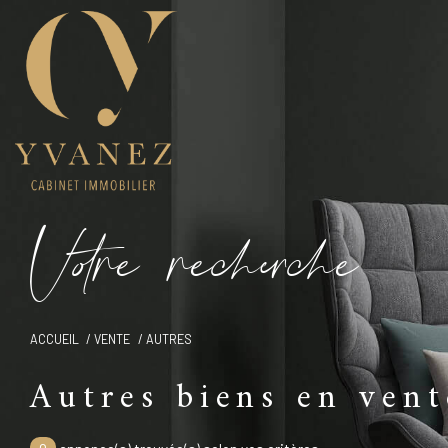
V
o
r
e
r
e
c
e
c
e
ACCUEIL
VENTE
AUTRES
Autres biens en vent