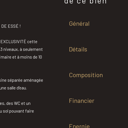
de ce bien
Général
DE ESSÉ !
n EXCLUSIVITÉ cette
Détails
3 niveaux, à seulement
maire et à moins de 10
Composition
uisine séparée aménagée
ne salle d'eau.
Financier
es, des WC et un
u sol pouvant faire
Energie