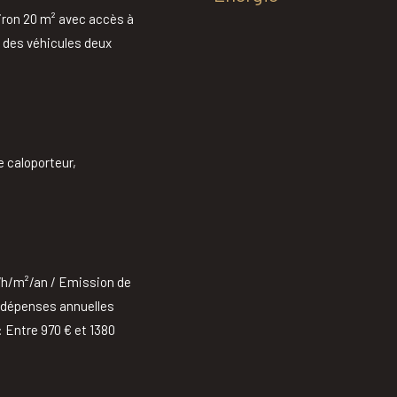
iron 20 m² avec accès à
is des véhicules deux
e caloporteur,
kWh/m²/an / Emission de
s dépenses annuelles
: Entre 970 € et 1380