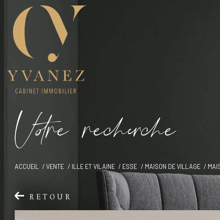
V
o
r
e
r
e
c
e
c
e
ACCUEIL
VENTE
ILLE ET VILAINE
ESSE
MAISON DE VILLAGE
MAI
RETOUR