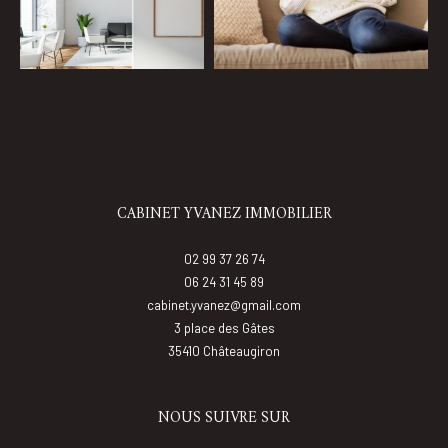
Coups de coeur
Exclusivités
Nouveautés
CABINET YVANEZ IMMOBILIER
RECHERCHER
02 99 37 26 74
06 24 31 45 89
cabinet.yvanez@gmail.com
3 place des Gâtes
35410
châteaugiron
NOUS SUIVRE SUR