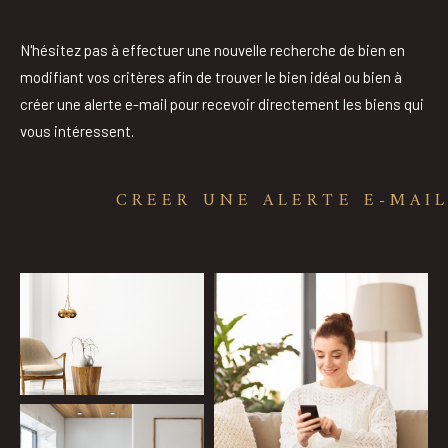
Pièces
N'hésitez pas à effectuer une nouvelle recherche de bien en
modifiant vos critères afin de trouver le bien idéal ou bien à
0
1
2
3
4
5
créer une alerte e-mail pour recevoir directement les biens qui
vous intéressent.
Ville
CREER UNE ALERTE E-MAI
Surface
Affiner les critères
Parking
Terrasse
Piscine
Filtrer par