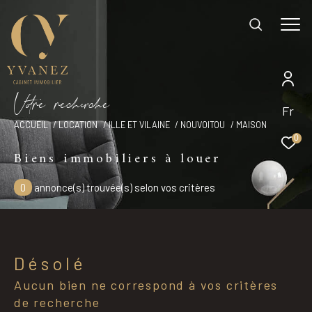
V
o
r
e
r
e
c
e
c
e
EFFECTUER UNE RECHERCHE
Fr
ACCUEIL
LOCATION
ILLE ET VILAINE
NOUVOITOU
MAISON
et trouver le bien qui correspond à vos
0
critères
Biens immobiliers à louer
0
annonce(s) trouvée(s) selon vos critères
Type d'offre
Location
Type de bien
Désolé
Type de bien
Aucun bien ne correspond à vos critères
Budget
de recherche