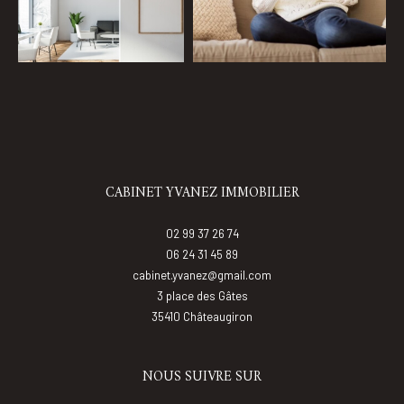
Coups de coeur
Exclusivités
Nouveautés
CABINET YVANEZ IMMOBILIER
RECHERCHER
02 99 37 26 74
06 24 31 45 89
cabinet.yvanez@gmail.com
3 place des Gâtes
35410
châteaugiron
NOUS SUIVRE SUR