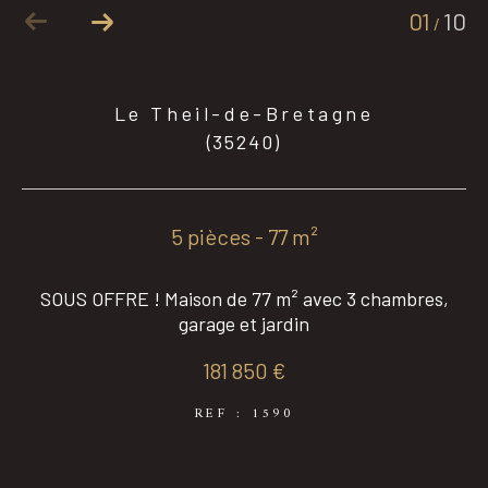
01
10
/
Coups de coeur
Exclusivités
Le Theil-de-Bretagne
(35240)
Nouveautés
5 pièces - 77 m²
RECHERCHER
SOUS OFFRE ! Maison de 77 m² avec 3 chambres,
garage et jardin
181 850 €
REF : 1590