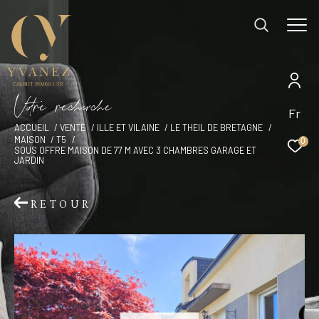
V
o
r
e
r
e
c
e
c
e
EFFECTUER UNE RECHERCHE
Fr
ACCUEIL
VENTE
ILLE ET VILAINE
LE THEIL DE BRETAGNE
et trouver le bien qui correspond à vos
MAISON
T5
0
SOUS OFFRE MAISON DE 77 M AVEC 3 CHAMBRES GARAGE ET
critères
JARDIN
Type d'offre
RETOUR
Vente
Type de bien
Type de bien
Budget