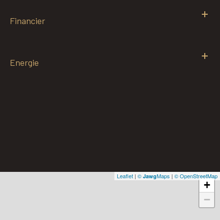
Financier
Energie
Leaflet
|
©
Maps
|
© OpenStreetMap
Jawg
+
−