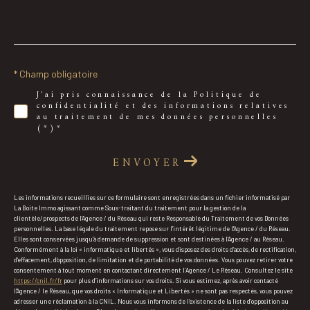
* Champ obligatoire
J'ai pris connaissance de la Politique de
confidentialité et des informations relatives
au traitement de mes données personnelles
(*)*
ENVOYER
Les informations recueillies sur ce formulaire sont enregistrées dans un fichier informatisé par
La Boite Immo agissant comme Sous-traitant du traitement pour la gestion de la
clientèle/prospects de l'Agence / du Réseau qui reste Responsable du Traitement de vos Données
personnelles. La base légale du traitement repose sur l'intérêt légitime de l'Agence / du Réseau.
Elles sont conservées jusqu'à demande de suppression et sont destinées à l'Agence / au Réseau.
Conformément à la loi « informatique et libertés », vous disposez des droits d’accès, de rectification,
d’effacement, d’opposition, de limitation et de portabilité de vos données. Vous pouvez retirer votre
consentement à tout moment en contactant directement l’Agence / Le Réseau. Consultez le site
https://cnil.fr/fr
pour plus d’informations sur vos droits. Si vous estimez, après avoir contacté
l'Agence / le Réseau, que vos droits « Informatique et Libertés » ne sont pas respectés, vous pouvez
adresser une réclamation à la CNIL. Nous vous informons de l’existence de la liste d'opposition au