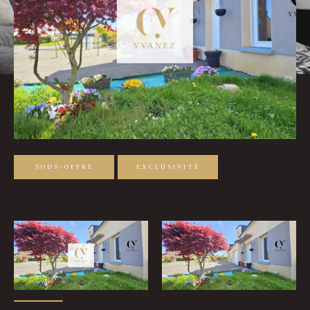
Pièces
0
1
2
3
4
5
Ville
Surface
SOUS-OFFRE
EXCLUSIVITÉ
Affiner les critères
Parking
Terrasse
Piscine
Filtrer par