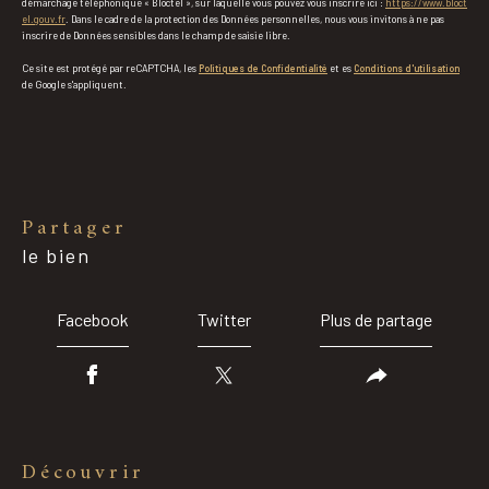
démarchage téléphonique « Bloctel », sur laquelle vous pouvez vous inscrire ici :
https://www.bloct
el.gouv.fr
. Dans le cadre de la protection des Données personnelles, nous vous invitons à ne pas
inscrire de Données sensibles dans le champ de saisie libre.
Ce site est protégé par reCAPTCHA, les
Politiques de Confidentialité
et es
Conditions d'utilisation
de Google s'appliquent.
partager
le bien
Facebook
Twitter
Plus de partage
découvrir