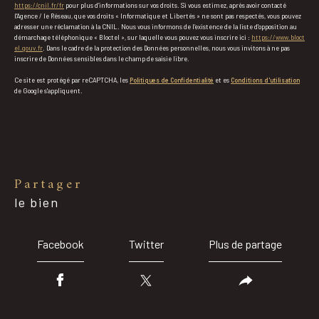
https://cnil.fr/fr
pour plus d’informations sur vos droits. Si vous estimez, après avoir contacté
l'Agence / le Réseau, que vos droits « Informatique et Libertés » ne sont pas respectés, vous pouvez
adresser une réclamation à la CNIL. Nous vous informons de l’existence de la liste d'opposition au
démarchage téléphonique « Bloctel », sur laquelle vous pouvez vous inscrire ici :
https://www.bloct
el.gouv.fr
. Dans le cadre de la protection des Données personnelles, nous vous invitons à ne pas
inscrire de Données sensibles dans le champ de saisie libre.
Ce site est protégé par reCAPTCHA, les
Politiques de Confidentialité
et es
Conditions d'utilisation
de Google s'appliquent.
partager
le bien
Facebook
Twitter
Plus de partage