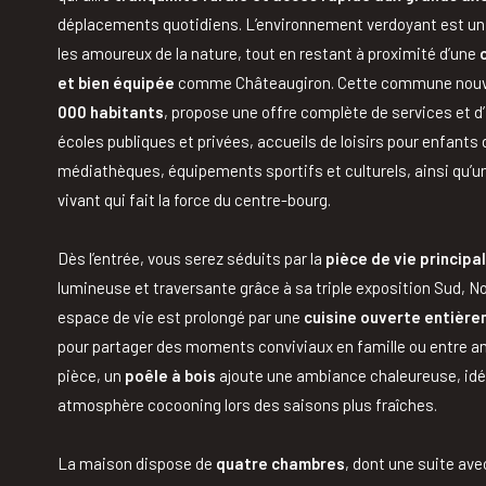
déplacements quotidiens. L’environnement verdoyant est un v
les amoureux de la nature, tout en restant à proximité d’une
et bien équipée
comme Châteaugiron. Cette commune nouvel
000 habitants
, propose une offre complète de services et d’
écoles publiques et privées, accueils de loisirs pour enfants 
médiathèques, équipements sportifs et culturels, ainsi qu’
vivant qui fait la force du centre-bourg.
Dès l’entrée, vous serez séduits par la
pièce de vie principa
lumineuse et traversante grâce à sa triple exposition Sud, No
espace de vie est prolongé par une
cuisine ouverte entièr
pour partager des moments conviviaux en famille ou entre a
pièce, un
poêle à bois
ajoute une ambiance chaleureuse, idéa
atmosphère cocooning lors des saisons plus fraîches.
La maison dispose de
quatre chambres
, dont une suite ave