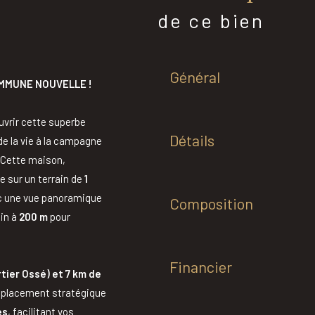
de ce bien
Général
MMUNE NOUVELLE !
ouvrir cette superbe
Détails
 de la vie à la campagne
 Cette maison,
re sur un terrain de
1
ec une vue panoramique
Composition
sin à
200 m
pour
Financier
tier Ossé) et 7 km de
emplacement stratégique
es
, facilitant vos