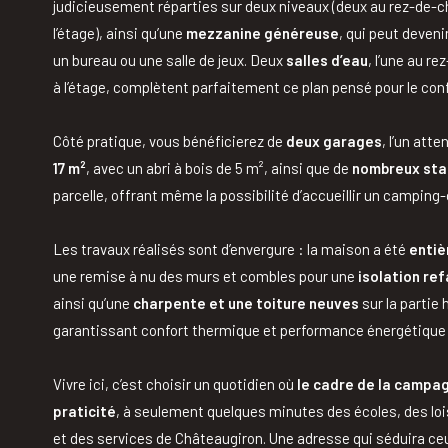
judicieusement réparties sur deux niveaux (deux au rez-de-
l’étage), ainsi qu’une
mezzanine généreuse
, qui peut deven
un bureau ou une salle de jeux. Deux
salles d’eau
, l’une au r
à l’étage, complètent parfaitement ce plan pensé pour le confo
Côté pratique, vous bénéficierez de
deux garages
, l’un att
17 m²
, avec un abri à bois de 5 m², ainsi que de
nombreux sta
parcelle, offrant même la possibilité d’accueillir un camping-
Les travaux réalisés sont d’envergure : la maison a été
entiè
une remise à nu des murs et combles pour une
isolation re
ainsi qu’une
charpente et une toiture neuves
sur la partie 
garantissant confort thermique et performance énergétique 
Vivre ici, c’est choisir un quotidien où
le cadre de la campa
praticité
, à seulement quelques minutes des écoles, des lo
et des services de Châteaugiron. Une adresse qui séduira ceux