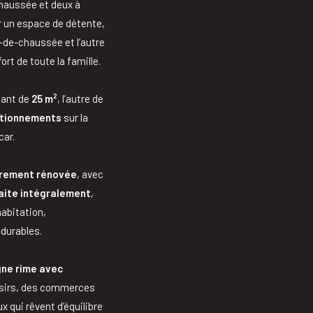
chaussée et deux à
ir un espace de détente,
ez-de-chaussée et l’autre
rt de toute la famille.
enant de
25 m²
, l’autre de
tionnements
sur la
car.
rement rénovée
, avec
faite intégralement
,
habitation,
durables.
gne rime avec
isirs, des commerces
 qui rêvent d’équilibre