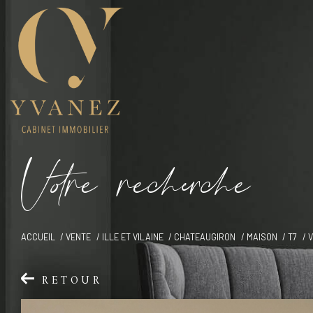
V
o
r
e
r
e
c
e
c
e
ACCUEIL
VENTE
ILLE ET VILAINE
CHATEAUGIRON
MAISON
T7
V
RETOUR