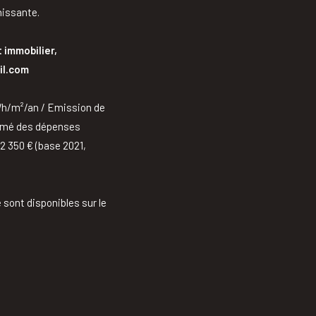
hissante.
 immobilier,
il.com
kWh/m²/an / Emission de
stimé des dépenses
 2 350 € (base 2021,
 sont disponibles sur le