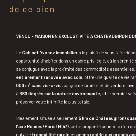
de ce bien
VENDU - MAISON EN EXCLUSTIVITÉ À CHÂTEAUGIRON CO
Le
Cabinet Yvanez Immobilier
a le plaisir de vous faire déc
opportunité d’habiter dans un cadre privilégié, où la sérénité
se conjugue avec la proximité des commodités essentielles.
entièrement rénovée avec soin
, offre une qualité de vie ra
000 m² sans vis-à-vis
, baigné de lumière et de verdure, av
à
360 degrés sur la nature environnante
, et le premier voi
préserver votre intimité la plus totale.
Idéalement située à seulement
5 km de Châteaugiron (quar
l’axe Rennes/Paris (N157)
, cette propriété bénéficie d’un 
qui allie
tranquillité rurale et accès rapide aux grands ax