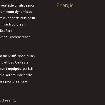
Energie
éritable privilège pour
commune dynamique
le, riche de plus de
10
infrastructures :
dès 3 ans,
un tissu commerçant
le de 58 m²
, spacieuse,
rd et Est. Ce vaste
ement équipée
, parfaite
mis. Au cœur de cette
le pour créer une
c dressing,