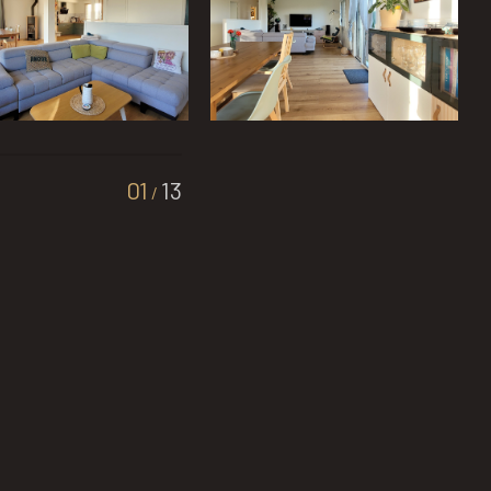
01
13
/