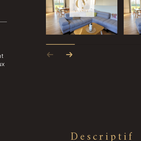
nt
ux
descriptif