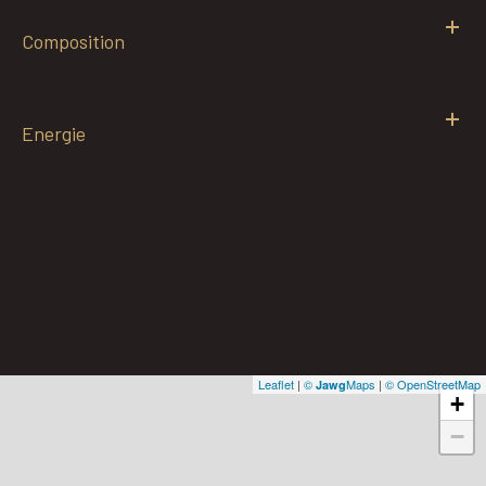
Composition
Energie
Leaflet
|
©
Maps
|
© OpenStreetMap
Jawg
+
−