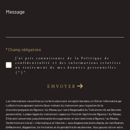
Message
*
* Champ obligatoire
J'ai pris connaissance de la Politique de
confidentialité et des informations relatives
au traitement de mes données personnelles
(*)*
ENVOYER
Les informations recueillies sur ce formulaire sont enregistrées dans un fichier informatisé par
La Boite Immo agissant comme Sous-traitant du traitement pour la gestion de la
clientèle/prospects de l'Agence / du Réseau qui reste Responsable du Traitement de vos Données
personnelles. La base légale du traitement repose sur l'intérêt légitime de l'Agence / du Réseau.
Elles sont conservées jusqu'à demande de suppression et sont destinées à l'Agence / au Réseau.
Conformément à la loi « informatique et libertés », vous disposez des droits d’accès, de rectification,
d’effacement, d’opposition, de limitation et de portabilité de vos données. Vous pouvez retirer votre