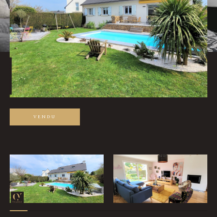
Pièces
0
1
2
3
4
5
Ville
Surface
VENDU
Affiner les critères
Parking
Terrasse
Piscine
Filtrer par