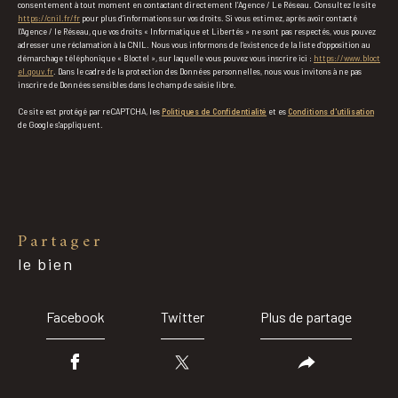
consentement à tout moment en contactant directement l’Agence / Le Réseau. Consultez le site
https://cnil.fr/fr
pour plus d’informations sur vos droits. Si vous estimez, après avoir contacté
l'Agence / le Réseau, que vos droits « Informatique et Libertés » ne sont pas respectés, vous pouvez
adresser une réclamation à la CNIL. Nous vous informons de l’existence de la liste d'opposition au
démarchage téléphonique « Bloctel », sur laquelle vous pouvez vous inscrire ici :
https://www.bloct
el.gouv.fr
. Dans le cadre de la protection des Données personnelles, nous vous invitons à ne pas
inscrire de Données sensibles dans le champ de saisie libre.
Ce site est protégé par reCAPTCHA, les
Politiques de Confidentialité
et es
Conditions d'utilisation
de Google s'appliquent.
partager
le bien
Facebook
Twitter
Plus de partage