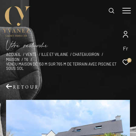
V
o
r
e
r
e
c
e
c
e
EFFECTUER UNE RECHERCHE
Fr
ACCUEIL
VENTE
ILLE ET VILAINE
CHATEAUGIRON
et trouver le bien qui correspond à vos
MAISON
T6
0
VENDU MAISON DE 150 M SUR 765 M DE TERRAIN AVEC PISCINE ET
critères
SOUS SOL
Type d'offre
RETOUR
Vente
Type de bien
Type de bien
Budget