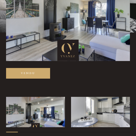
Pièces
0
1
2
3
4
5
Ville
Surface
VENDU
Affiner les critères
Parking
Terrasse
Piscine
Filtrer par