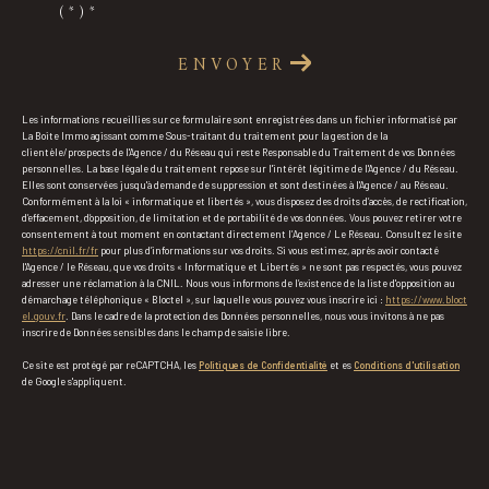
(*)*
ENVOYER
Les informations recueillies sur ce formulaire sont enregistrées dans un fichier informatisé par
La Boite Immo agissant comme Sous-traitant du traitement pour la gestion de la
clientèle/prospects de l'Agence / du Réseau qui reste Responsable du Traitement de vos Données
personnelles. La base légale du traitement repose sur l'intérêt légitime de l'Agence / du Réseau.
Elles sont conservées jusqu'à demande de suppression et sont destinées à l'Agence / au Réseau.
Conformément à la loi « informatique et libertés », vous disposez des droits d’accès, de rectification,
d’effacement, d’opposition, de limitation et de portabilité de vos données. Vous pouvez retirer votre
consentement à tout moment en contactant directement l’Agence / Le Réseau. Consultez le site
https://cnil.fr/fr
pour plus d’informations sur vos droits. Si vous estimez, après avoir contacté
l'Agence / le Réseau, que vos droits « Informatique et Libertés » ne sont pas respectés, vous pouvez
adresser une réclamation à la CNIL. Nous vous informons de l’existence de la liste d'opposition au
démarchage téléphonique « Bloctel », sur laquelle vous pouvez vous inscrire ici :
https://www.bloct
el.gouv.fr
. Dans le cadre de la protection des Données personnelles, nous vous invitons à ne pas
inscrire de Données sensibles dans le champ de saisie libre.
Ce site est protégé par reCAPTCHA, les
Politiques de Confidentialité
et es
Conditions d'utilisation
de Google s'appliquent.