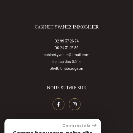
CABINET YVANEZ IMMOBILIER
02 99 37 26 74
06 24 31 45 89
cabinet.yvanez@gmail.com
3 place des Gâtes
35410
châteaugiron
NOUS SUIVRE SUR
On en reste là
AVIS CLIENT