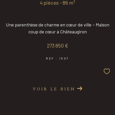
4 pièces - 86 m²
Coups de coeur
Exclusivités
Une parenthèse de charme en cœur de ville – Maison
coup de cœur à Châteaugiron
Nouveautés
273 850 €
RECHERCHER
REF : 1507
VOIR LE BIEN