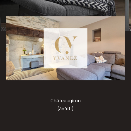
Pièces
0
1
2
3
4
5
Ville
Surface
Affiner les critères
Châteaugiron
(35410)
Parking
Terrasse
Piscine
Filtrer par