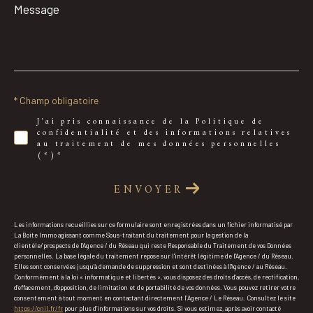
Message
*
* Champ obligatoire
J'ai pris connaissance de la Politique de
confidentialité et des informations relatives
au traitement de mes données personnelles
(*)*
ENVOYER
Les informations recueillies sur ce formulaire sont enregistrées dans un fichier informatisé par
La Boite Immo agissant comme Sous-traitant du traitement pour la gestion de la
clientèle/prospects de l'Agence / du Réseau qui reste Responsable du Traitement de vos Données
personnelles. La base légale du traitement repose sur l'intérêt légitime de l'Agence / du Réseau.
Elles sont conservées jusqu'à demande de suppression et sont destinées à l'Agence / au Réseau.
Conformément à la loi « informatique et libertés », vous disposez des droits d’accès, de rectification,
d’effacement, d’opposition, de limitation et de portabilité de vos données. Vous pouvez retirer votre
consentement à tout moment en contactant directement l’Agence / Le Réseau. Consultez le site
https://cnil.fr/fr
pour plus d’informations sur vos droits. Si vous estimez, après avoir contacté