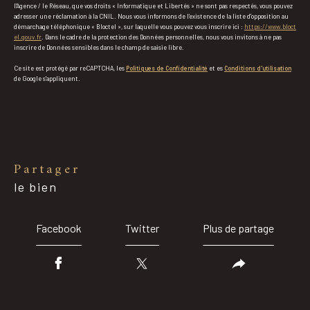
l'Agence / le Réseau, que vos droits « Informatique et Libertés » ne sont pas respectés, vous pouvez
adresser une réclamation à la CNIL. Nous vous informons de l’existence de la liste d'opposition au
démarchage téléphonique « Bloctel », sur laquelle vous pouvez vous inscrire ici :
https://www.bloct
el.gouv.fr
. Dans le cadre de la protection des Données personnelles, nous vous invitons à ne pas
inscrire de Données sensibles dans le champ de saisie libre.
Ce site est protégé par reCAPTCHA, les
Politiques de Confidentialité
et es
Conditions d'utilisation
de Google s'appliquent.
partager
le bien
Facebook
Twitter
Plus de partage