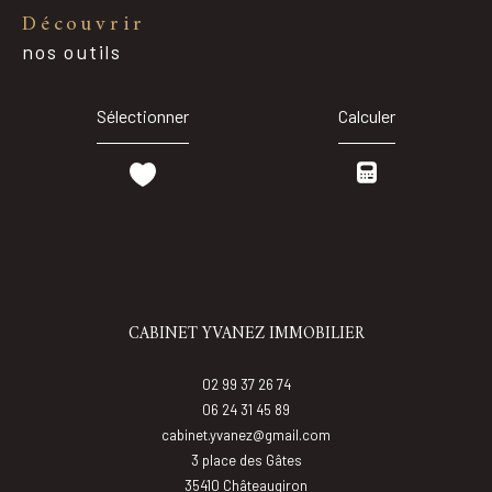
découvrir
nos outils
Sélectionner
Calculer
CABINET YVANEZ IMMOBILIER
02 99 37 26 74
06 24 31 45 89
cabinet.yvanez@gmail.com
3 place des Gâtes
35410
châteaugiron