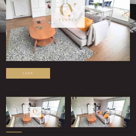
Pièces
0
1
2
3
4
5
Ville
Surface
LOUÉ
Affiner les critères
Parking
Terrasse
Piscine
Filtrer par