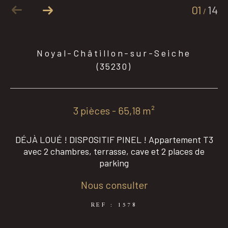
01
14
/
Coups de coeur
Exclusivités
Noyal-Châtillon-sur-Seiche
(35230)
Nouveautés
3 pièces - 65,18 m²
RECHERCHER
DÉJÀ LOUÉ ! DISPOSITIF PINEL ! Appartement T3
avec 2 chambres, terrasse, cave et 2 places de
parking
Nous consulter
REF : 1578