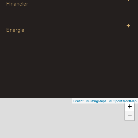
Financier
Energie
Leaflet
|
©
Maps
|
© OpenStreetMap
Jawg
+
−