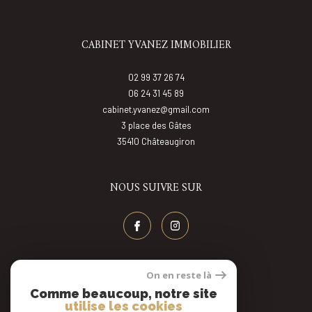
CABINET YVANEZ IMMOBILIER
02 99 37 26 74
06 24 31 45 89
cabinet.yvanez@gmail.com
3 place des Gâtes
35410
châteaugiron
NOUS SUIVRE SUR
On en reste là
AVIS CLIENT
Comme beaucoup, notre site
utilise les cookies