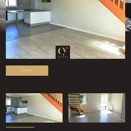
Pièces
0
1
2
3
4
5
Ville
Surface
LOUÉ
Affiner les critères
Parking
Terrasse
Piscine
Filtrer par