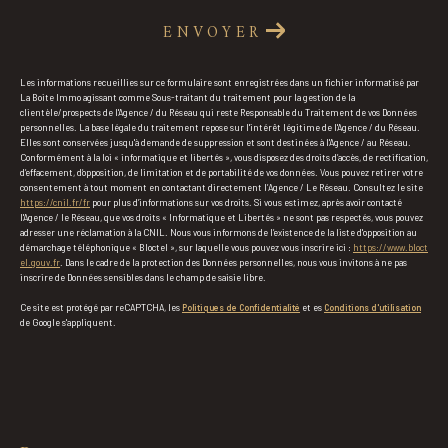
ENVOYER
Les informations recueillies sur ce formulaire sont enregistrées dans un fichier informatisé par
La Boite Immo agissant comme Sous-traitant du traitement pour la gestion de la
clientèle/prospects de l'Agence / du Réseau qui reste Responsable du Traitement de vos Données
personnelles. La base légale du traitement repose sur l'intérêt légitime de l'Agence / du Réseau.
Elles sont conservées jusqu'à demande de suppression et sont destinées à l'Agence / au Réseau.
Conformément à la loi « informatique et libertés », vous disposez des droits d’accès, de rectification,
d’effacement, d’opposition, de limitation et de portabilité de vos données. Vous pouvez retirer votre
consentement à tout moment en contactant directement l’Agence / Le Réseau. Consultez le site
https://cnil.fr/fr
pour plus d’informations sur vos droits. Si vous estimez, après avoir contacté
l'Agence / le Réseau, que vos droits « Informatique et Libertés » ne sont pas respectés, vous pouvez
adresser une réclamation à la CNIL. Nous vous informons de l’existence de la liste d'opposition au
démarchage téléphonique « Bloctel », sur laquelle vous pouvez vous inscrire ici :
https://www.bloct
el.gouv.fr
. Dans le cadre de la protection des Données personnelles, nous vous invitons à ne pas
inscrire de Données sensibles dans le champ de saisie libre.
Ce site est protégé par reCAPTCHA, les
Politiques de Confidentialité
et es
Conditions d'utilisation
de Google s'appliquent.