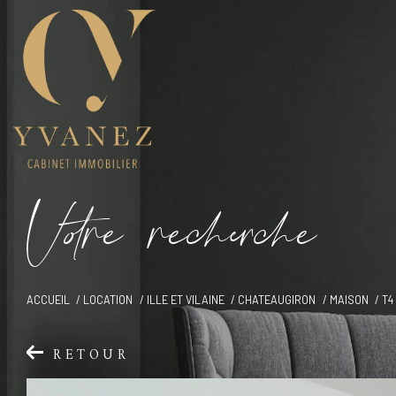
V
o
r
e
r
e
c
e
c
e
ACCUEIL
LOCATION
ILLE ET VILAINE
CHATEAUGIRON
MAISON
T4
RETOUR