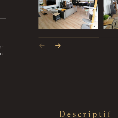
n-
in
descriptif