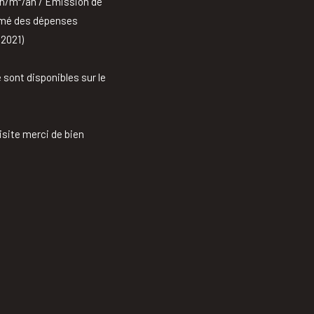
Wh/m²/an / Emission de
timé des dépenses
 2021)
 sont disponibles sur le
isite merci de bien