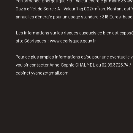
Performance Energétique : B - Valeur énergie primaire 36 k
Gaz à effet de Serre : A - Valeur 1 kg CO2/m²/an. Montant es
annuelles d'énergie pour un usage standard : 318 Euros (base
Les informations sur les risques auxquels ce bien est exposé
site Géorisques : www.georisques.gouv.fr
Pour de plus amples informations et/ou pour une éventuelle v
vouloir contacter Anne-Sophie CHALMEL au 02.99.37.26.74 /
cabinet.yvanez@gmail.com