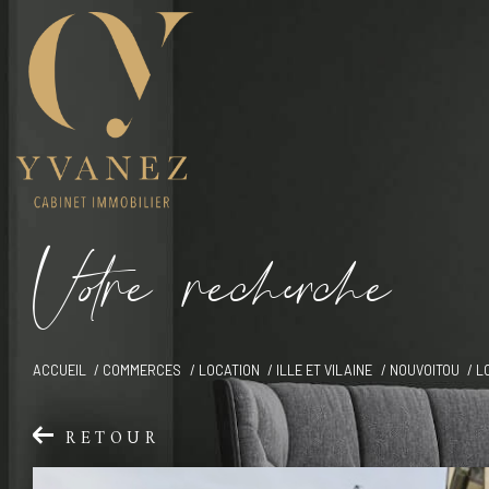
V
o
r
e
r
e
c
e
c
e
ACCUEIL
COMMERCES
LOCATION
ILLE ET VILAINE
NOUVOITOU
L
RETOUR